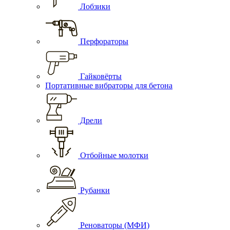
Лобзики
Перфораторы
Гайковёрты
Портативные вибраторы для бетона
Дрели
Отбойные молотки
Рубанки
Реноваторы (МФИ)