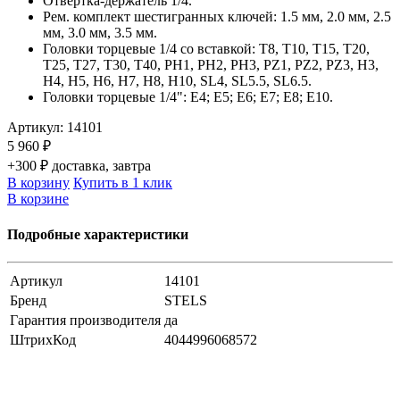
Отвертка-держатель 1/4.
Рем. комплект шестигранных ключей: 1.5 мм, 2.0 мм, 2.5
мм, 3.0 мм, 3.5 мм.
Головки торцевые 1/4 со вставкой: Т8, Т10, Т15, Т20,
Т25, Т27, Т30, T40, PH1, PH2, PH3, PZ1, PZ2, PZ3, H3,
H4, H5, H6, H7, H8, H10, SL4, SL5.5, SL6.5.
Головки торцевые 1/4": E4; E5; E6; E7; E8; E10.
Артикул:
14101
5 960 ₽
+300 ₽ доставка, завтра
В корзину
Купить в 1 клик
В корзине
Подробные характеристики
Артикул
14101
Бренд
STELS
Гарантия производителя
да
ШтрихКод
4044996068572