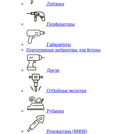
Лобзики
Перфораторы
Гайковёрты
Портативные вибраторы для бетона
Дрели
Отбойные молотки
Рубанки
Реноваторы (МФИ)