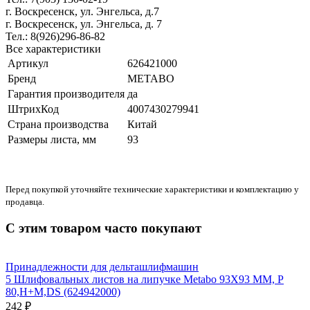
г. Воскресенск, ул. Энгельса, д.7
г. Воскресенск, ул. Энгельса, д. 7
Тел.: 8(926)296-86-82
Все характеристики
Артикул
626421000
Бренд
METABO
Гарантия производителя
да
ШтрихКод
4007430279941
Страна производства
Китай
Размеры листа, мм
93
Перед покупкой уточняйте технические характеристики и комплектацию у
продавца.
С этим товаром часто покупают
Принадлежности для дельташлифмашин
5 Шлифовальных листов на липучке Metabo 93X93 ММ, P
80,H+M,DS (624942000)
242 ₽