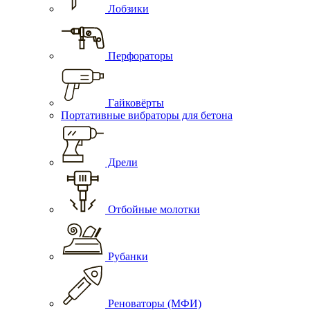
Лобзики
Перфораторы
Гайковёрты
Портативные вибраторы для бетона
Дрели
Отбойные молотки
Рубанки
Реноваторы (МФИ)