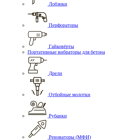
Лобзики
Перфораторы
Гайковёрты
Портативные вибраторы для бетона
Дрели
Отбойные молотки
Рубанки
Реноваторы (МФИ)