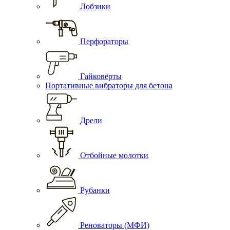
Лобзики
Перфораторы
Гайковёрты
Портативные вибраторы для бетона
Дрели
Отбойные молотки
Рубанки
Реноваторы (МФИ)