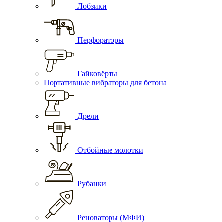
Лобзики
Перфораторы
Гайковёрты
Портативные вибраторы для бетона
Дрели
Отбойные молотки
Рубанки
Реноваторы (МФИ)