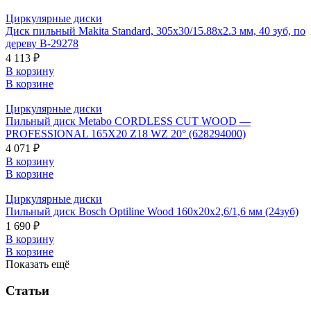
Циркулярные диски
Диск пильный Makita Standard, 305х30/15.88х2.3 мм, 40 зуб, по
дереву B-29278
4 113 ₽
В корзину
В корзине
Циркулярные диски
Пильный диск Metabo CORDLESS CUT WOOD —
PROFESSIONAL 165X20 Z18 WZ 20° (628294000)
4 071 ₽
В корзину
В корзине
Циркулярные диски
Пильный диск Bosch Optiline Wood 160х20х2,6/1,6 мм (24зуб)
1 690 ₽
В корзину
В корзине
Показать ещё
Статьи