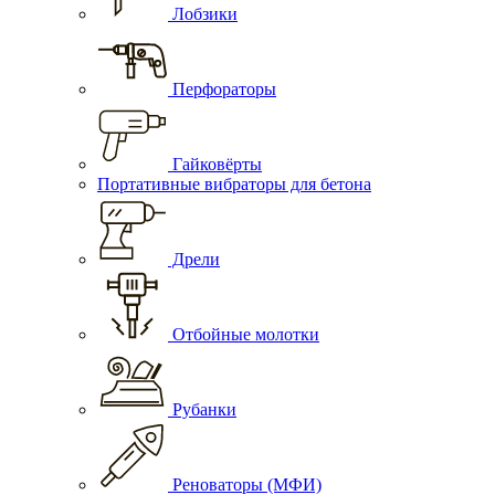
Лобзики
Перфораторы
Гайковёрты
Портативные вибраторы для бетона
Дрели
Отбойные молотки
Рубанки
Реноваторы (МФИ)