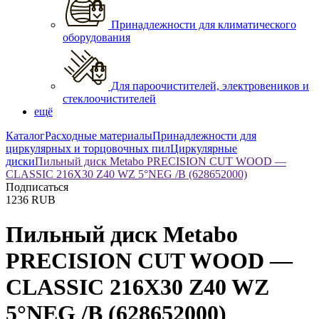
Принадлежности для климатического
оборудования
Для пароочистителей, электровеников и
стеклоочистителей
ещё
Каталог
Расходные материалы
Принадлежности для
циркулярных и торцовочных пил
Циркулярные
диски
Пильный диск Metabo PRECISION CUT WOOD —
CLASSIC 216X30 Z40 WZ 5°NEG /B (628652000)
Подписаться
1236
RUB
Пильный диск Metabo
PRECISION CUT WOOD —
CLASSIC 216X30 Z40 WZ
5°NEG /B (628652000)