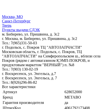
Москва, МО
Санкт-Петербург
Тверь
Пункты выдачи СДЭК
м. Бибирево, ул. Пришвина, д. 3с2
г. Москва, м. Бибирево, ул. Пришвина, д. 3с2
Тел.: 7(965)331-50-03
г. Подольск, c. Покров ТЦ "АВТОЗАПЧАСТИ"
Московская область, г. Подольск, c. Покров, ТЦ
"АВТОЗАПЧАСТИ" на Симферопольском ш., вблизи села
Покров (рядом с автомагазином КЭМП-ПОКРОВ, и
продуктовым маркетом "ВЕРНЫЙ") п. №8
Тел.: 7(903) 130-02-19
г. Воскресенск, ул. Энгельса, д.7
г. Воскресенск, ул. Энгельса, д. 7
Тел.: 8(926)296-86-82
Все характеристики
Артикул
628652000
Бренд
METABO
Гарантия производителя
да
ШтрихКод
4061792173408