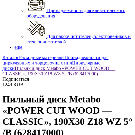
Принадлежности для климатического
оборудования
Для пароочистителей, электровеников и
стеклоочистителей
ещё
Каталог
Расходные материалы
Принадлежности для
циркулярных и торцовочных пил
Циркулярные
диски
Пильный диск Metabo «POWER CUT WOOD —
CLASSIC», 190X30 Z18 WZ 5° /B (628417000)
Подписаться
1249
RUB
Пильный диск Metabo
«POWER CUT WOOD —
CLASSIC», 190X30 Z18 WZ 5°
/B (628417000)