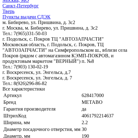
Москва, МО
Санкт-Петербург
Тверь
Пункты выдачи СДЭК
м. Бибирево, ул. Пришвина, д. 3с2
г. Москва, м. Бибирево, ул. Пришвина, д. 3с2
Тел.: 7(965)331-50-03
г. Подольск, c. Покров ТЦ "АВТОЗАПЧАСТИ"
Московская область, г. Подольск, c. Покров, ТЦ
"АВТОЗАПЧАСТИ" на Симферопольском ш., вблизи села
Покров (рядом с автомагазином КЭМП-ПОКРОВ, и
продуктовым маркетом "ВЕРНЫЙ") п. №8
Тел.: 7(903) 130-02-19
г. Воскресенск, ул. Энгельса, д.7
г. Воскресенск, ул. Энгельса, д. 7
Тел.: 8(926)296-86-82
Все характеристики
Артикул
628417000
Бренд
METABO
Гарантия производителя
да
ШтрихКод
4061792214637
Ширина, мм
2.2
Диаметр посадочного отверстия, мм
30
Диаметр, мм
190