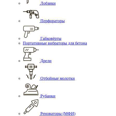
Лобзики
Перфораторы
Гайковёрты
Портативные вибраторы для бетона
Дрели
Отбойные молотки
Рубанки
Реноваторы (МФИ)