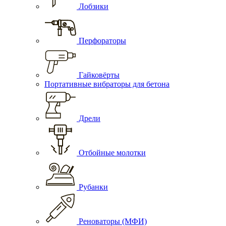
Лобзики
Перфораторы
Гайковёрты
Портативные вибраторы для бетона
Дрели
Отбойные молотки
Рубанки
Реноваторы (МФИ)