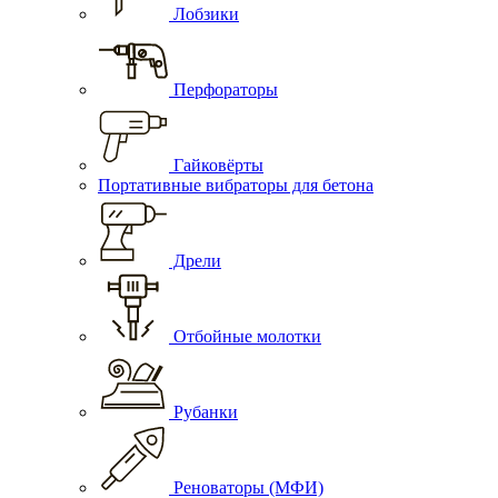
Лобзики
Перфораторы
Гайковёрты
Портативные вибраторы для бетона
Дрели
Отбойные молотки
Рубанки
Реноваторы (МФИ)