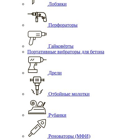
Лобзики
Перфораторы
Гайковёрты
Портативные вибраторы для бетона
Дрели
Отбойные молотки
Рубанки
Реноваторы (МФИ)