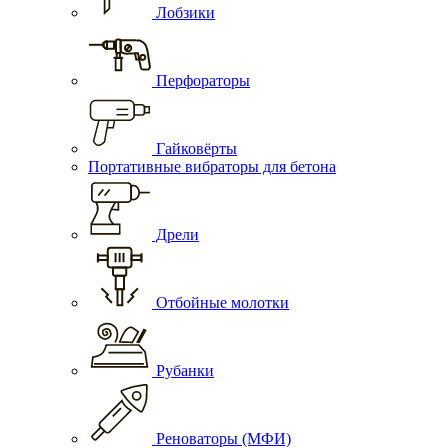
Лобзики
Перфораторы
Гайковёрты
Портативные вибраторы для бетона
Дрели
Отбойные молотки
Рубанки
Реноваторы (МФИ)