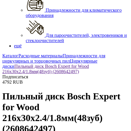
Принадлежности для климатического
оборудования
Для пароочистителей, электровеников и
стеклоочистителей
ещё
Каталог
Расходные материалы
Принадлежности для
циркулярных и торцовочных пил
Циркулярные
диски
Пильный диск Bosch Expert for Wood
216х30х2.4/1.8мм(48зуб) (2608642497)
Подписаться
4792
RUB
Пильный диск Bosch Expert
for Wood
216х30х2.4/1.8мм(48зуб)
(2608642497)