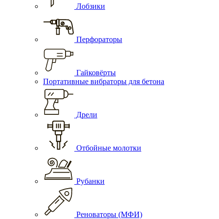
Лобзики
Перфораторы
Гайковёрты
Портативные вибраторы для бетона
Дрели
Отбойные молотки
Рубанки
Реноваторы (МФИ)