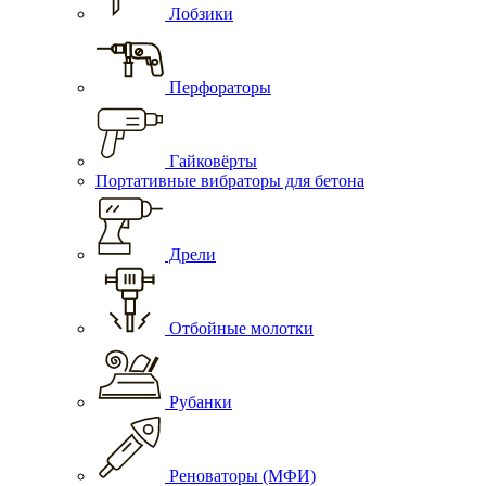
Лобзики
Перфораторы
Гайковёрты
Портативные вибраторы для бетона
Дрели
Отбойные молотки
Рубанки
Реноваторы (МФИ)