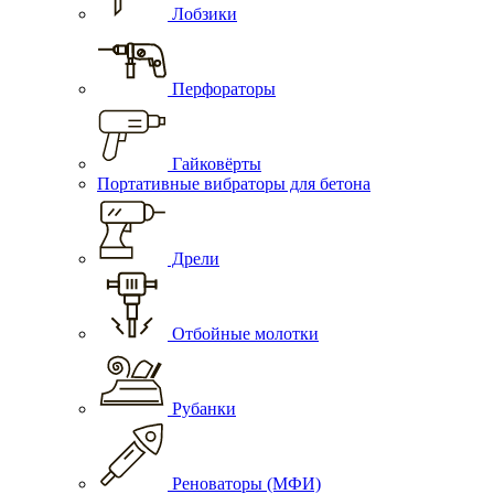
Лобзики
Перфораторы
Гайковёрты
Портативные вибраторы для бетона
Дрели
Отбойные молотки
Рубанки
Реноваторы (МФИ)