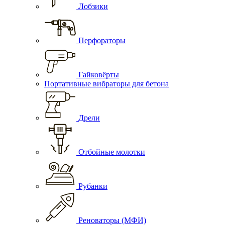
Лобзики
Перфораторы
Гайковёрты
Портативные вибраторы для бетона
Дрели
Отбойные молотки
Рубанки
Реноваторы (МФИ)