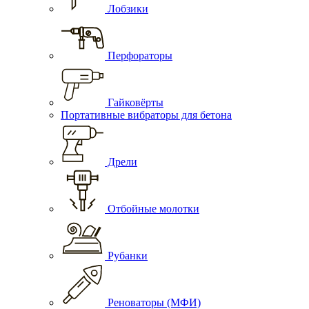
Лобзики
Перфораторы
Гайковёрты
Портативные вибраторы для бетона
Дрели
Отбойные молотки
Рубанки
Реноваторы (МФИ)