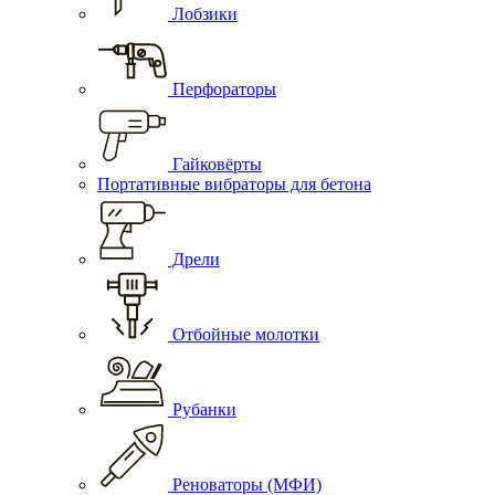
Лобзики
Перфораторы
Гайковёрты
Портативные вибраторы для бетона
Дрели
Отбойные молотки
Рубанки
Реноваторы (МФИ)