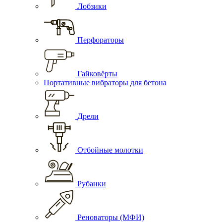
Лобзики
Перфораторы
Гайковёрты
Портативные вибраторы для бетона
Дрели
Отбойные молотки
Рубанки
Реноваторы (МФИ)