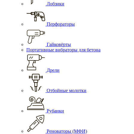
Лобзики
Перфораторы
Гайковёрты
Портативные вибраторы для бетона
Дрели
Отбойные молотки
Рубанки
Реноваторы (МФИ)