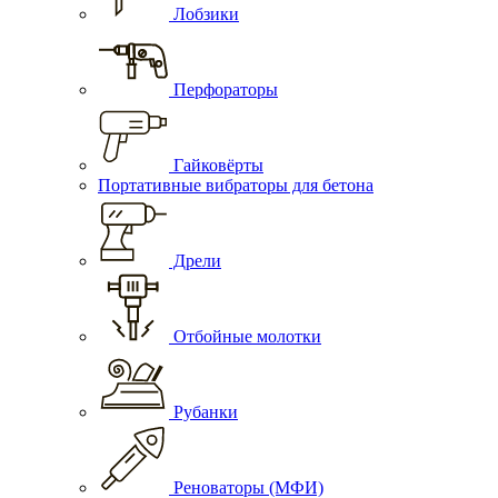
Лобзики
Перфораторы
Гайковёрты
Портативные вибраторы для бетона
Дрели
Отбойные молотки
Рубанки
Реноваторы (МФИ)