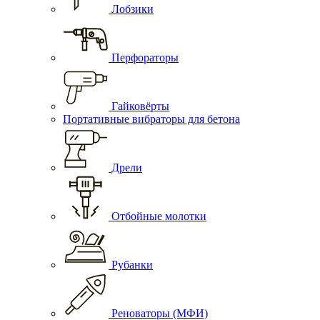
Лобзики
Перфораторы
Гайковёрты
Портативные вибраторы для бетона
Дрели
Отбойные молотки
Рубанки
Реноваторы (МФИ)