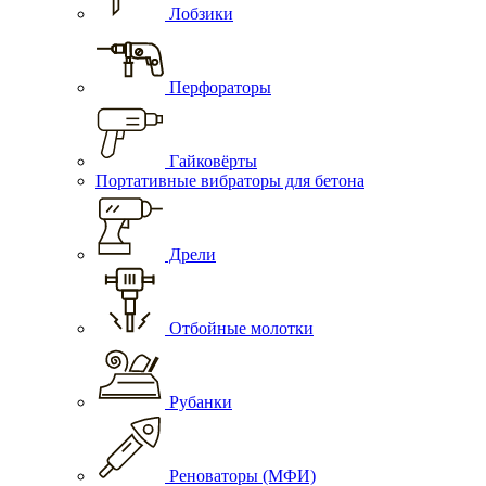
Лобзики
Перфораторы
Гайковёрты
Портативные вибраторы для бетона
Дрели
Отбойные молотки
Рубанки
Реноваторы (МФИ)