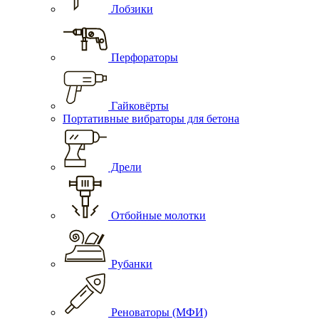
Лобзики
Перфораторы
Гайковёрты
Портативные вибраторы для бетона
Дрели
Отбойные молотки
Рубанки
Реноваторы (МФИ)