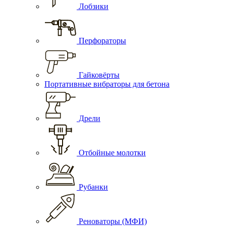
Лобзики
Перфораторы
Гайковёрты
Портативные вибраторы для бетона
Дрели
Отбойные молотки
Рубанки
Реноваторы (МФИ)