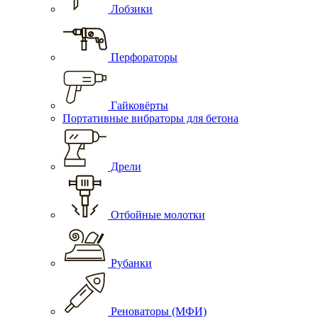
Лобзики
Перфораторы
Гайковёрты
Портативные вибраторы для бетона
Дрели
Отбойные молотки
Рубанки
Реноваторы (МФИ)