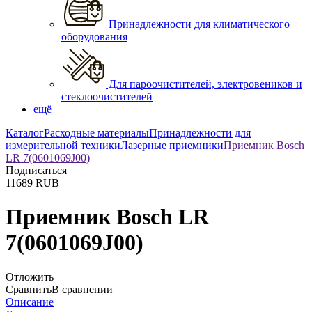
Принадлежности для климатического
оборудования
Для пароочистителей, электровеников и
стеклоочистителей
ещё
Каталог
Расходные материалы
Принадлежности для
измерительной техники
Лазерные приемники
Приемник Bosch
LR 7(0601069J00)
Подписаться
11689
RUB
Приемник Bosch LR
7(0601069J00)
Отложить
Сравнить
В сравнении
Описание