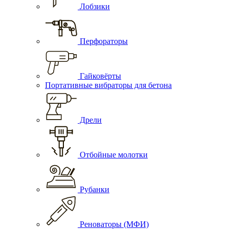
Лобзики
Перфораторы
Гайковёрты
Портативные вибраторы для бетона
Дрели
Отбойные молотки
Рубанки
Реноваторы (МФИ)