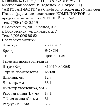
г. Подольск, c. Покров ТЦ "АВТОЗАПЧАСТИ"
Московская область, г. Подольск, c. Покров, ТЦ
"АВТОЗАПЧАСТИ" на Симферопольском ш., вблизи села
Покров (рядом с автомагазином КЭМП-ПОКРОВ, и
продуктовым маркетом "ВЕРНЫЙ") п. №8
Тел.: 7(903) 130-02-19
г. Воскресенск, ул. Энгельса, д.7
г. Воскресенск, ул. Энгельса, д. 7
Тел.: 8(926)296-86-82
Все характеристики
Артикул
2608628395
Бренд
BOSCH
Тип
профильная
Гарантия производителя
да
ШтрихКод
3165140358569
Страна производства
Китай
Ширина, мм
12.7
Диаметр, мм
38.1
Диаметр хвостовика, мм
8
Рабочая длина (L), мм
17.1
Общая длина (G), мм
61
Радиус (R1), мм
6.3