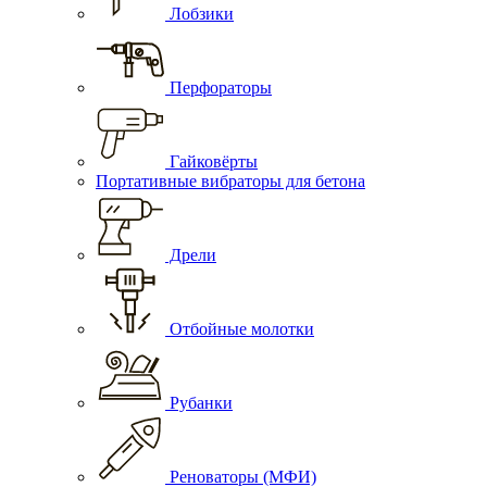
Лобзики
Перфораторы
Гайковёрты
Портативные вибраторы для бетона
Дрели
Отбойные молотки
Рубанки
Реноваторы (МФИ)