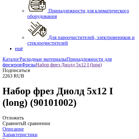
Принадлежности для климатического
оборудования
Для пароочистителей, электровеников и
стеклоочистителей
ещё
Каталог
Расходные материалы
Принадлежности для
фрезеров
Фрезы
Набор фрез Диолд 5x12 I (long)
Подписаться
2263
RUB
Набор фрез Диолд 5x12 I
(long)
(90101002)
Отложить
Сравнить
В сравнении
Описание
Характеристики