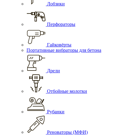
Лобзики
Перфораторы
Гайковёрты
Портативные вибраторы для бетона
Дрели
Отбойные молотки
Рубанки
Реноваторы (МФИ)