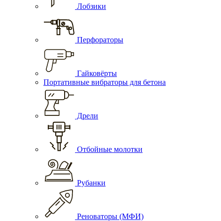
Лобзики
Перфораторы
Гайковёрты
Портативные вибраторы для бетона
Дрели
Отбойные молотки
Рубанки
Реноваторы (МФИ)