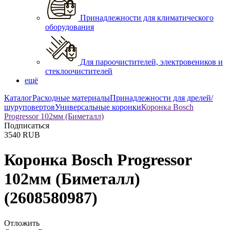
Принадлежности для климатического
оборудования
Для пароочистителей, электровеников и
стеклоочистителей
ещё
Каталог
Расходные материалы
Принадлежности для дрелей/
шуруповертов
Универсальные коронки
Коронка Bosch
Progressor 102мм (Биметалл)
Подписаться
3540
RUB
Коронка Bosch Progressor
102мм (Биметалл)
(2608580987)
Отложить