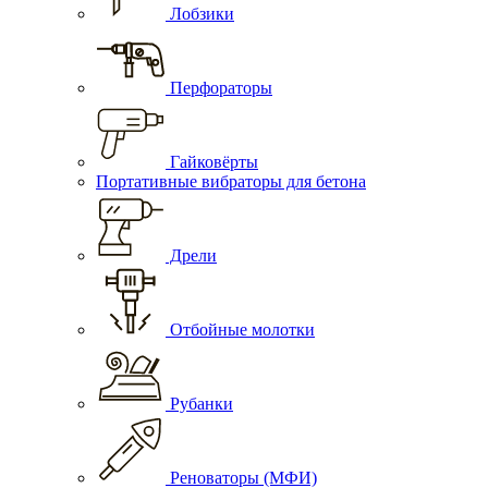
Лобзики
Перфораторы
Гайковёрты
Портативные вибраторы для бетона
Дрели
Отбойные молотки
Рубанки
Реноваторы (МФИ)