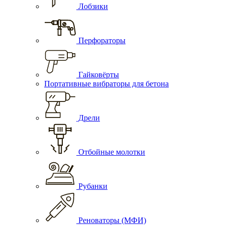
Лобзики
Перфораторы
Гайковёрты
Портативные вибраторы для бетона
Дрели
Отбойные молотки
Рубанки
Реноваторы (МФИ)