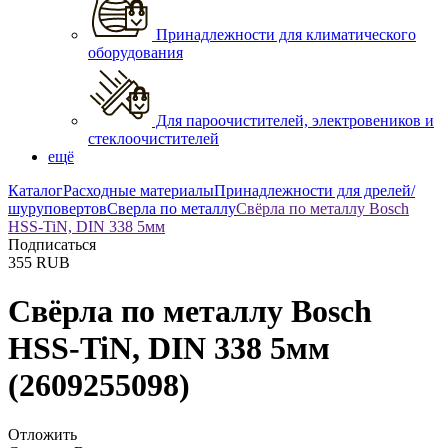
Принадлежности для климатического
оборудования
Для пароочистителей, электровеников и
стеклоочистителей
ещё
Каталог
Расходные материалы
Принадлежности для дрелей/
шуруповертов
Сверла по металлу
Свёрла по металлу Bosch
HSS-TiN, DIN 338 5мм
Подписаться
355
RUB
Свёрла по металлу Bosch
HSS-TiN, DIN 338 5мм
(2609255098)
Отложить