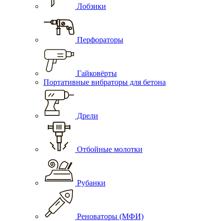
Лобзики
Перфораторы
Гайковёрты
Портативные вибраторы для бетона
Дрели
Отбойные молотки
Рубанки
Реноваторы (МФИ)