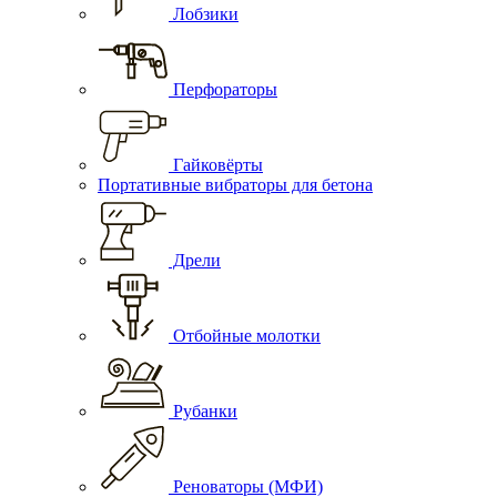
Лобзики
Перфораторы
Гайковёрты
Портативные вибраторы для бетона
Дрели
Отбойные молотки
Рубанки
Реноваторы (МФИ)