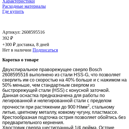
Характеристики
Расходные материалы
Где купить
Артикул:
2608595516
392 ₽
+300 ₽ доставка, 8 дней
Нет в наличии
Подписаться
Коротко о товаре
Двухспиральное праворежущее сверло Bosch
2608595516 выполнено из стали HSS-G, что позволяет
сверлить им со скоростью на 40% больше и с нажимом на
50% меньше, чем стандартным сверлом из
быстрорежущей стали (HSS) с конусной заточкой.
Данная оснастка предназначена для работы по
легированной и нелегированной стали с пределом
2
прочности при растяжении до 900 Н/мм
, стальному
литью, цветному металлу, ковкому чугуну, пластмассе.
Крестообразная подточка острия позволяет обойтись без
предварительного кернения.
Хвостовик сверла шестигранный 1/4 дюйма. Острие