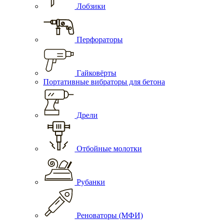
Лобзики
Перфораторы
Гайковёрты
Портативные вибраторы для бетона
Дрели
Отбойные молотки
Рубанки
Реноваторы (МФИ)