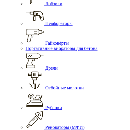
Лобзики
Перфораторы
Гайковёрты
Портативные вибраторы для бетона
Дрели
Отбойные молотки
Рубанки
Реноваторы (МФИ)