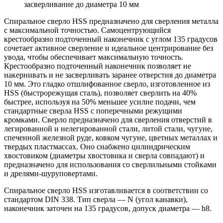
засверливание до диаметра 10 мм
Спиральное сверло HSS предназначено для сверления металла
с максимальной точностью. Самоцентрующийся
крестообразно подточенный наконечник с углом 135 градусов
сочетает активное сверление и идеальное центрирование без
увода, чтобы обеспечивает максимальную точность.
Крестообразно подточенный наконечник позволяет не
накернивать и не засверливать заранее отверстия до диаметра
10 мм. Это гладко отшлифованное сверло, изготовленное из
HSS (быстрорежущая сталь), позволяет сверлить на 40%
быстрее, используя на 50% меньшее усилие подачи, чем
стандартные сверла HSS с поперечными режущими
кромками. Сверло предназначено для сверления отверстий в
легированной и нелегированной стали, литой стали, чугуне,
спеченной железной руде, ковком чугуне, цветных металлах и
твердых пластмассах. Оно снабжено цилиндрическим
хвостовиком (диаметры хвостовика и сверла совпадают) и
предназначено для использования со сверлильными стойками
и дрелями-шуруповертами.
Спиральное сверло HSS изготавливается в соответствии со
стандартом DIN 338. Тип сверла — N (угол канавки),
наконечник заточен на 135 градусов, допуск диаметра — h8.