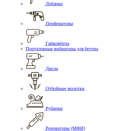
Лобзики
Перфораторы
Гайковёрты
Портативные вибраторы для бетона
Дрели
Отбойные молотки
Рубанки
Реноваторы (МФИ)