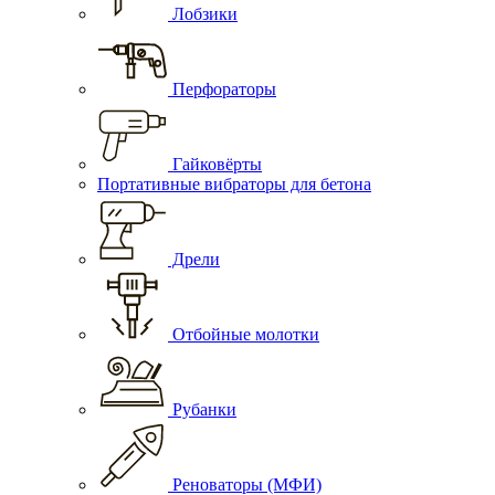
Лобзики
Перфораторы
Гайковёрты
Портативные вибраторы для бетона
Дрели
Отбойные молотки
Рубанки
Реноваторы (МФИ)