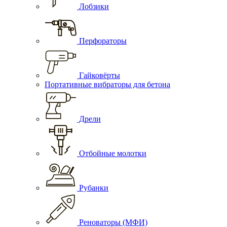
Лобзики
Перфораторы
Гайковёрты
Портативные вибраторы для бетона
Дрели
Отбойные молотки
Рубанки
Реноваторы (МФИ)