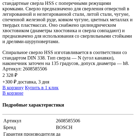
стандартные сверла HSS с поперечными режущими
кромками. Сверло предназначено для сверления отверстий в
легированной и нелегированной стали, литой стали, чугуне,
спеченной железной руде, ковком чугуне, цветных металлах и
твердых пластмассах. Оно снабжено цилиндрическим
хвостовиком (диаметры хвостовика и сверла совпадают) и
предназначено для использования со сверлильными стойками
и дрелями-шуруповертами.
Спиральное сверло HSS изготавливается в соответствии со
стандартом DIN 338. Тип сверла — N (угол канавки),
наконечник заточен на 135 градусов, допуск диаметра — h8.
Артикул:
2608585506
2 328 ₽
+300 ₽ доставка, 3 дня
В корзину
Купить в 1 клик
В корзине
Подробные характеристики
Артикул
2608585506
Бренд
BOSCH
Гарантия производителя
да