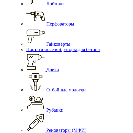
Лобзики
Перфораторы
Гайковёрты
Портативные вибраторы для бетона
Дрели
Отбойные молотки
Рубанки
Реноваторы (МФИ)