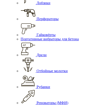
Лобзики
Перфораторы
Гайковёрты
Портативные вибраторы для бетона
Дрели
Отбойные молотки
Рубанки
Реноваторы (МФИ)