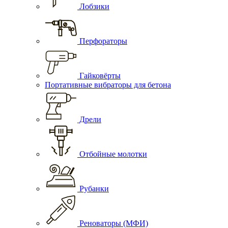
Лобзики
Перфораторы
Гайковёрты
Портативные вибраторы для бетона
Дрели
Отбойные молотки
Рубанки
Реноваторы (МФИ)