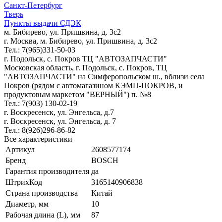
Санкт-Петербург
Тверь
Пункты выдачи СДЭК
м. Бибирево, ул. Пришвина, д. 3с2
г. Москва, м. Бибирево, ул. Пришвина, д. 3с2
Тел.: 7(965)331-50-03
г. Подольск, c. Покров ТЦ "АВТОЗАПЧАСТИ"
Московская область, г. Подольск, c. Покров, ТЦ
"АВТОЗАПЧАСТИ" на Симферопольском ш., вблизи села
Покров (рядом с автомагазином КЭМП-ПОКРОВ, и
продуктовым маркетом "ВЕРНЫЙ") п. №8
Тел.: 7(903) 130-02-19
г. Воскресенск, ул. Энгельса, д.7
г. Воскресенск, ул. Энгельса, д. 7
Тел.: 8(926)296-86-82
Все характеристики
Артикул
2608577174
Бренд
BOSCH
Гарантия производителя
да
ШтрихКод
3165140906838
Страна производства
Китай
Диаметр, мм
10
Рабочая длина (L), мм
87