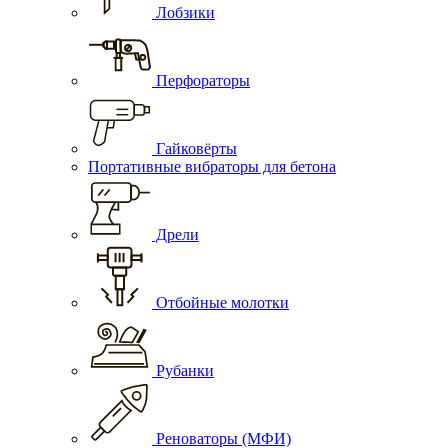
Лобзики
Перфораторы
Гайковёрты
Портативные вибраторы для бетона
Дрели
Отбойные молотки
Рубанки
Реноваторы (МФИ)