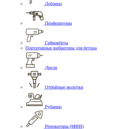
Лобзики
Перфораторы
Гайковёрты
Портативные вибраторы для бетона
Дрели
Отбойные молотки
Рубанки
Реноваторы (МФИ)