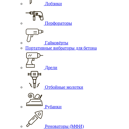
Лобзики
Перфораторы
Гайковёрты
Портативные вибраторы для бетона
Дрели
Отбойные молотки
Рубанки
Реноваторы (МФИ)