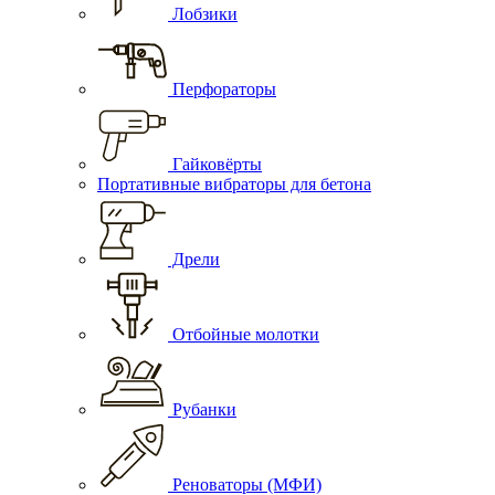
Лобзики
Перфораторы
Гайковёрты
Портативные вибраторы для бетона
Дрели
Отбойные молотки
Рубанки
Реноваторы (МФИ)