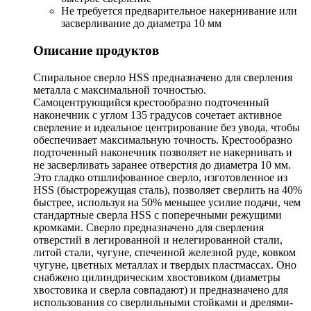
Не требуется предварительное накернивание или
засверливание до диаметра 10 мм
Описание продуктов
Спиральное сверло HSS предназначено для сверления
металла с максимальной точностью.
Самоцентрующийся крестообразно подточенный
наконечник с углом 135 градусов сочетает активное
сверление и идеальное центрирование без увода, чтобы
обеспечивает максимальную точность. Крестообразно
подточенный наконечник позволяет не накернивать и
не засверливать заранее отверстия до диаметра 10 мм.
Это гладко отшлифованное сверло, изготовленное из
HSS (быстрорежущая сталь), позволяет сверлить на 40%
быстрее, используя на 50% меньшее усилие подачи, чем
стандартные сверла HSS с поперечными режущими
кромками. Сверло предназначено для сверления
отверстий в легированной и нелегированной стали,
литой стали, чугуне, спеченной железной руде, ковком
чугуне, цветных металлах и твердых пластмассах. Оно
снабжено цилиндрическим хвостовиком (диаметры
хвостовика и сверла совпадают) и предназначено для
использования со сверлильными стойками и дрелями-