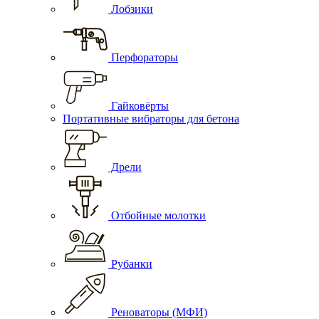
Лобзики
Перфораторы
Гайковёрты
Портативные вибраторы для бетона
Дрели
Отбойные молотки
Рубанки
Реноваторы (МФИ)