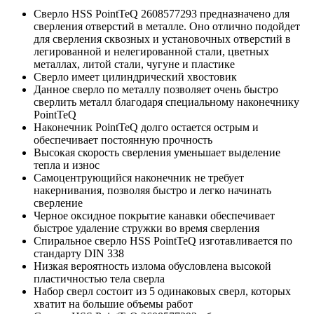
Сверло HSS PointTeQ 2608577293 предназначено для
сверления отверстий в металле. Оно отлично подойдет
для сверления сквозных и установочных отверстий в
легированной и нелегированной стали, цветных
металлах, литой стали, чугуне и пластике
Сверло имеет цилиндрический хвостовик
Данное сверло по металлу позволяет очень быстро
сверлить металл благодаря специальному наконечнику
PointTeQ
Наконечник PointTeQ долго остается острым и
обеспечивает постоянную прочность
Высокая скорость сверления уменьшает выделение
тепла и износ
Самоцентрующийся наконечник не требует
накернивания, позволяя быстро и легко начинать
сверление
Черное оксидное покрытие канавки обеспечивает
быстрое удаление стружки во время сверления
Спиральное сверло HSS PointTeQ изготавливается по
стандарту DIN 338
Низкая вероятность излома обусловлена высокой
пластичностью тела сверла
Набор сверл состоит из 5 одинаковых сверл, которых
хватит на большие объемы работ