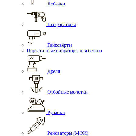
Лобзики
Перфораторы
Гайковёрты
Портативные вибраторы для бетона
Дрели
Отбойные молотки
Рубанки
Реноваторы (МФИ)