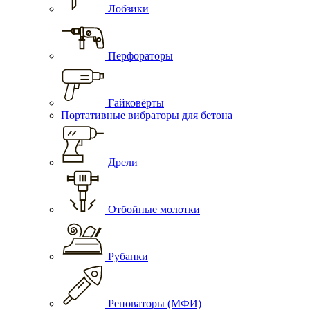
Лобзики
Перфораторы
Гайковёрты
Портативные вибраторы для бетона
Дрели
Отбойные молотки
Рубанки
Реноваторы (МФИ)