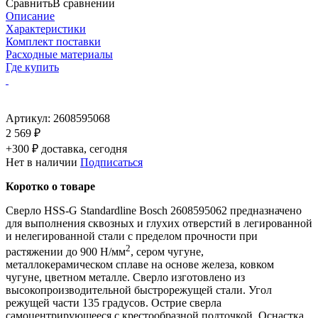
Сравнить
В сравнении
Описание
Характеристики
Комплект поставки
Расходные материалы
Где купить
Артикул:
2608595068
2 569 ₽
+300 ₽ доставка, сегодня
Нет в наличии
Подписаться
Коротко о товаре
Сверло HSS-G Standardline Bosch 2608595062 предназначено
для выполнения сквозных и глухих отверстий в легированной
и нелегированной стали с пределом прочности при
2
растяжении до 900 Н/мм
, сером чугуне,
металлокерамическом сплаве на основе железа, ковком
чугуне, цветном металле. Сверло изготовлено из
высокопроизводительной быстрорежущей стали. Угол
режущей части 135 градусов. Острие сверла
самоцентрирующееся с крестообразной подточкой. Оснастка